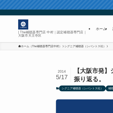
ホーム
| The補聴器専門店 中村｜認定補聴器専門店｜
大阪市天王寺区
ホーム（The補聴器専門店中村）
シグニア補聴器（シバントス社）
【大阪市発】
2014
5/17
振り返る。
シグニア補聴器（シバントス社）
補