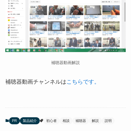
補聴器動画解説
補聴器動画チャンネルは
こちらです。
PR
製品紹介
初心者
相談
補聴器
解説
説明