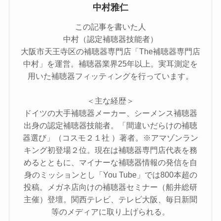
中村雅仁
この記事を書いた人
中村（認定補聴器技能者）
大阪市天王寺区の補聴器専門店「The補聴器専門店
中村」を運営。補聴器業界25年以上。実耳測定を
用いた補聴器フィッティングを行っています。
＜主な経歴＞
ドイツの大手補聴器メーカー、シーメンス補聴器
出身の認定補聴器技能者。「間違いだらけの補聴
器選び」（コスモ２１社 ）著者。※アマゾンラン
キング初登場２位。現在は補聴器専門店代表を務
めるとともに、マイナーな補聴器情報の発信を自
身のミッションとし「You Tube」では800本超の
投稿。メガネ店向けの補聴器セミナー（船井総研
主催）登壇。関西テレビ、テレビ大阪、毎日新聞
等のメディアに取り上げられる。